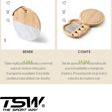
BENEK
COMTE
6,56
€
14,50
€
Tabla realizada en bambú y mármol
Set de quesos con 4 utensilios de
natural. Incluye cinta para
acero inoxidable y mango de
transporte en polipiel. Esta tabla
madera. Presentación en práctico
combina naturalidad con diseño
estuche de madera con
gracias