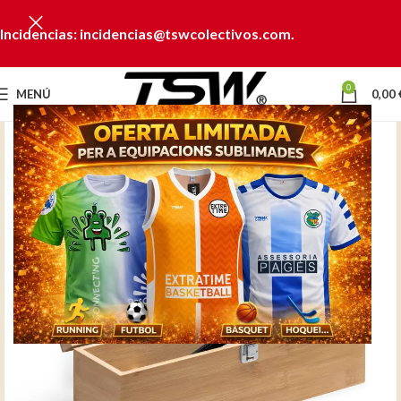
Incidencias: incidencias@tswcolectivos.com.
0
MENÚ
0,00