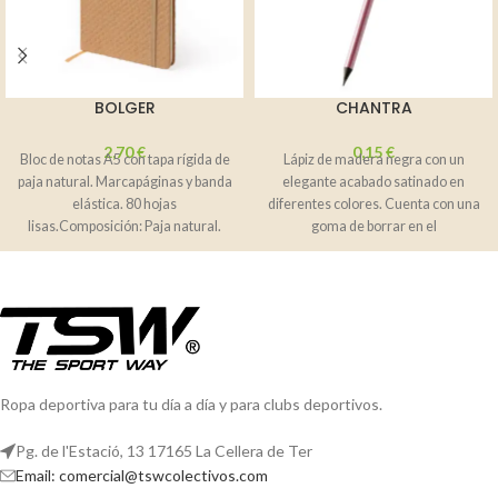
BOLGER
CHANTRA
2,70
€
0,15
€
Bloc de notas A5 con tapa rígida de
Lápiz de madera negra con un
paja natural. Marcapáginas y banda
elegante acabado satinado en
elástica. 80 hojas
diferentes colores. Cuenta con una
lisas.Composición: Paja natural.
goma de borrar en el
Ropa deportiva para tu día a día y para clubs deportivos.
Pg. de l'Estació, 13 17165 La Cellera de Ter
Email: comercial@tswcolectivos.com