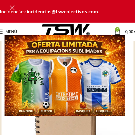
Incidencias: incidencias@tswcolectivos.com.
0
MENÚ
0,00