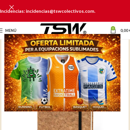
Incidencias: incidencias@tswcolectivos.com.
0
MENÚ
0,00