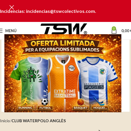
Incidencias: incidencias@tswcolectivos.com.
0
MENÚ
0,00
Clic para ampliar
Inicio
CLUB WATERPOLO ANGLÈS