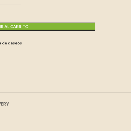
R AL CARRITO
ta de deseos
VERY