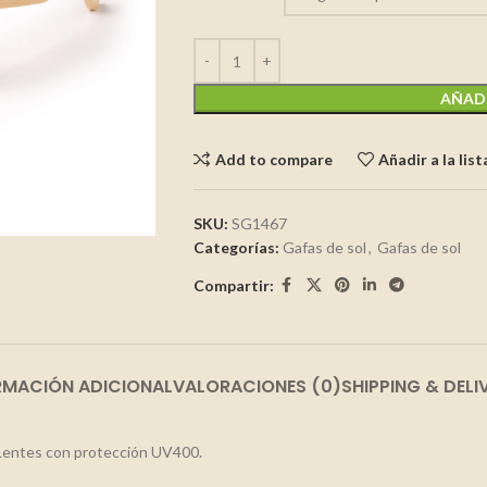
AÑADI
Add to compare
Añadir a la lis
SKU:
SG1467
Categorías:
Gafas de sol
,
Gafas de sol
Compartir:
RMACIÓN ADICIONAL
VALORACIONES (0)
SHIPPING & DELI
. Lentes con protección UV400.