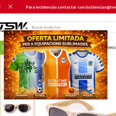
Para incidencias contactar con incidencias@ts
SELECCIONAR CATEGORÍA
SELECCIONA TU CLUB...
INICIO
CATÁLOGOS
MUSAI
NO