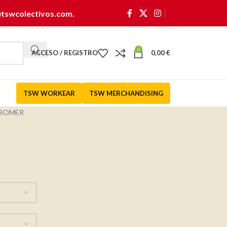
@tswcolectivos.com
.
0
ACCESO / REGISTRO
0,00
€
TSW WORKEAR
TSW MERCHANDISING
BOMER