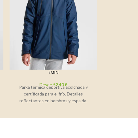
EMIN
Desde
52,40
€
D
Parka térmica deportiva acolchada y
Chaqueta depor
certificada para el frío. Detalles
cremallera. Tej
reflectantes en hombros y espalda.
en el cuello
Cremalleras termoselladas en pecho
Co
derecho