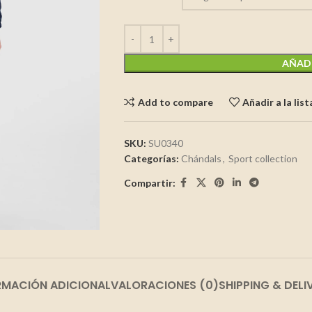
AÑADI
Add to compare
Añadir a la lis
SKU:
SU0340
Categorías:
Chándals
,
Sport collection
Compartir:
RMACIÓN ADICIONAL
VALORACIONES (0)
SHIPPING & DELI