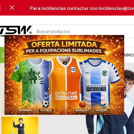
Para incidencias contactar con incidencias@ts
SELECCIONAR CATEGORÍA
SELECCIONA TU CLUB...
INICIO
CATÁLOGOS
MUSAI
NO