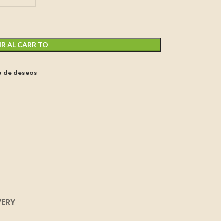
R AL CARRITO
ta de deseos
VERY