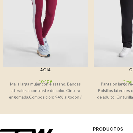
AGIA
C
10,40
€
Desd
Malla larga mujer con elastano. Bandas
Pantalón largo re
laterales a contraste de color. Cintura
Bolsillos laterales 
engomada.Composición: 94% algodón /
de adulto. Cinturi
6% elastano, 270 g/m²
ajustable int
PRODUCTOS