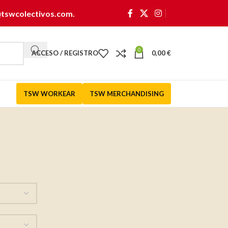
@tswcolectivos.com
.
0
ACCESO / REGISTRO
0,00
€
TSW WORKEAR
TSW MERCHANDISING