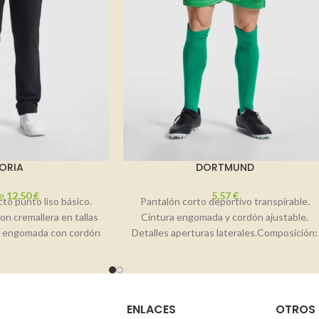
ORIA
DORTMUND
e
12,50
€
5,57
€
cto punto liso básico.
Pantalón corto deportivo transpirable.
con cremallera en tallas
Cintura engomada y cordón ajustable.
lla engomada con cordón
Detalles aperturas laterales.Composición:
erior.Composición:
100% poliéster, 140 g/m².Observaciones:
Disponible en tallas infantiles.
ENLACES
OTROS