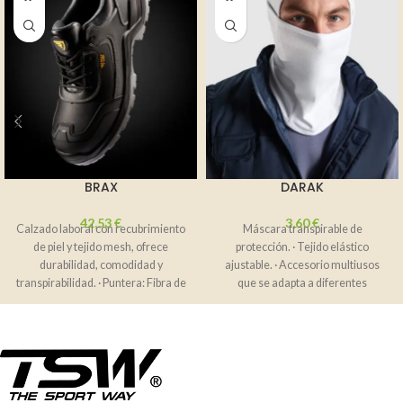
BRAX
DARAK
42,53
€
3,60
€
Calzado laboral con recubrimiento
Máscara transpirable de
de piel y tejido mesh, ofrece
protección. · Tejido elástico
durabilidad, comodidad y
ajustable. · Accesorio multiusos
transpirabilidad. · Puntera: Fibra de
que se adapta a diferentes
vidrio, 200
entornos.Composición: 100%
poliéster, 170