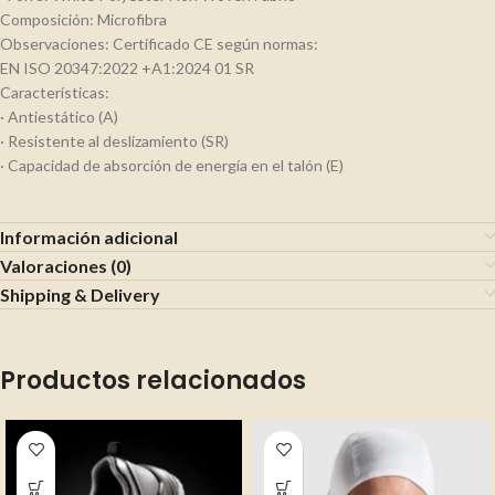
Composición: Microfibra
Observaciones: Certificado CE según normas:
EN ISO 20347:2022 +A1:2024 01 SR
Características:
· Antiestático (A)
· Resistente al deslizamiento (SR)
· Capacidad de absorción de energía en el talón (E)
Información adicional
Valoraciones (0)
Shipping & Delivery
Productos relacionados