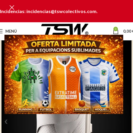
Incidencias: incidencias@tswcolectivos.com.
0
MENÚ
0,00