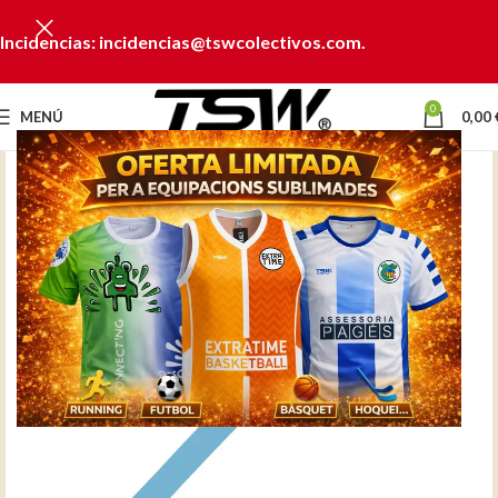
Incidencias: incidencias@tswcolectivos.com.
0
MENÚ
0,00