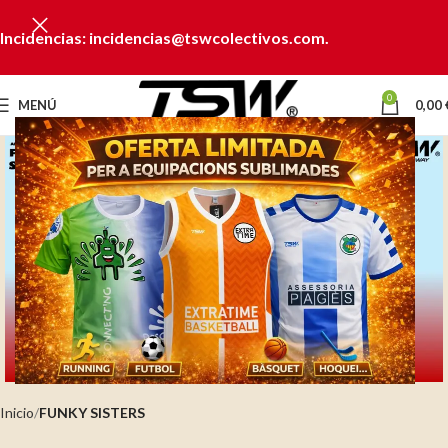
Incidencias: incidencias@tswcolectivos.com.
0
MENÚ
0,00
Clic para ampliar
Inicio
FUNKY SISTERS