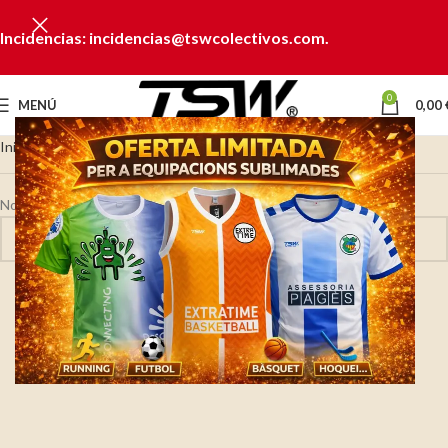
Incidencias: incidencias@tswcolectivos.com.
0
MENÚ
0,00
Inicio
U.E. FIGUERES
No se han encontrado productos que coincidan con tu selección.