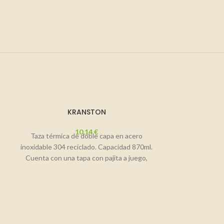
KRANSTON
10,14
€
Taza térmica de doble capa en acero
inoxidable 304 reciclado. Capacidad 870ml.
Cuenta con una tapa con pajita a juego,