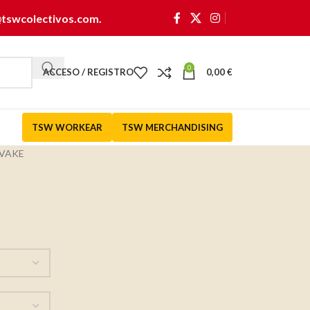
@tswcolectivos.com
.
0
ACCESO / REGISTRO
0,00
€
TSW WORKEAR
TSW MERCHANDISING
VAKE