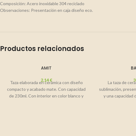
Composición: Acero inoxidable 304 reciclado
Observaciones: Presentación en caja diseño eco.
Productos relacionados
AMIT
B
2,14
€
3
Taza elaborada en cerámica con diseño
La taza de cerá
compacto y acabado mate. Con capacidad
sublimación, presen
de 230ml. Con interior en color blanco y
y una capacidad 