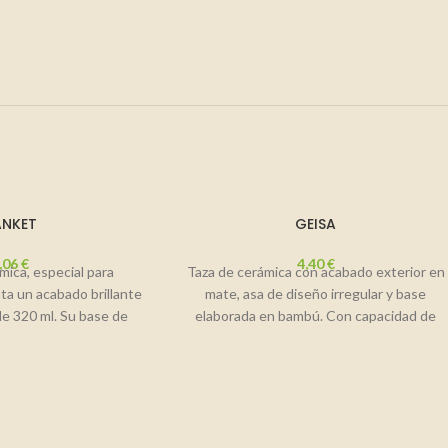
ANKET
GEISA
,06
€
4,40
€
mica, especial para
Taza de cerámica con acabado exterior en
ta un acabado brillante
mate, asa de diseño irregular y base
de 320 ml. Su base de
elaborada en bambú. Con capacidad de