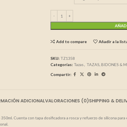
AÑADI
Add to compare
Añadir a la lis
SKU:
TZ1358
Categorías:
Tazas
,
TAZAS, BIDONES & 
Compartir:
RMACIÓN ADICIONAL
VALORACIONES (0)
SHIPPING & DELI
350ml. Cuenta con tapa dosificadora a rosca y refuerzo de silicona para e
onal.