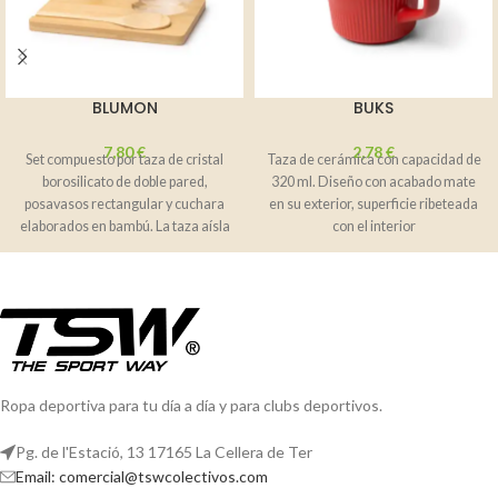
BLUMON
BUKS
7,80
€
2,78
€
Set compuesto por taza de cristal
Taza de cerámica con capacidad de
borosilicato de doble pared,
320 ml. Diseño con acabado mate
posavasos rectangular y cuchara
en su exterior, superficie ribeteada
elaborados en bambú. La taza aísla
con el interior
Ropa deportiva para tu día a día y para clubs deportivos.
Pg. de l'Estació, 13 17165 La Cellera de Ter
Email: comercial@tswcolectivos.com