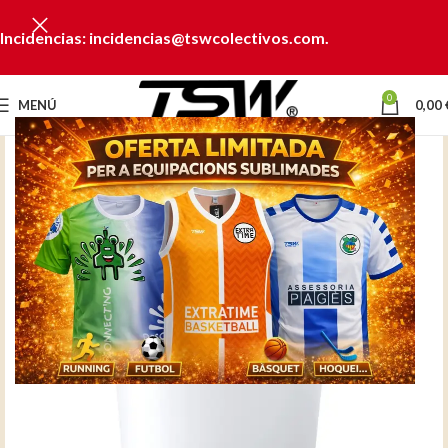
Incidencias: incidencias@tswcolectivos.com.
0
MENÚ
0,00