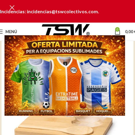
Incidencias: incidencias@tswcolectivos.com.
0
MENÚ
0,00