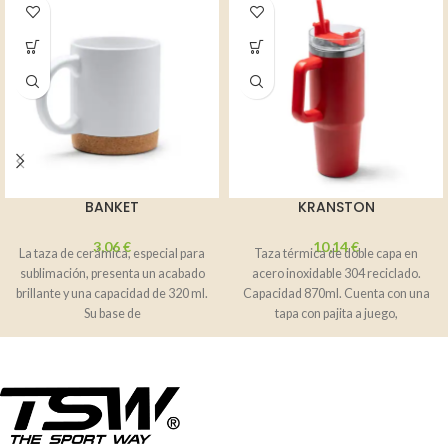
BANKET
KRANSTON
3,06
€
10,14
€
La taza de cerámica, especial para
Taza térmica de doble capa en
sublimación, presenta un acabado
acero inoxidable 304 reciclado.
brillante y una capacidad de 320 ml.
Capacidad 870ml. Cuenta con una
Su base de
tapa con pajita a juego,