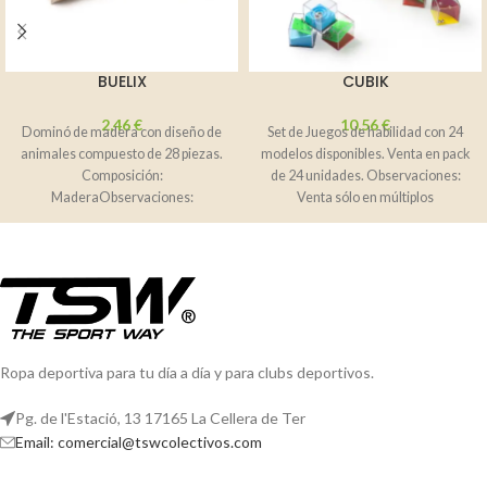
BUELIX
CUBIK
2,46
€
10,56
€
Dominó de madera con diseño de
Set de Juegos de habilidad con 24
animales compuesto de 28 piezas.
modelos disponibles. Venta en pack
Composición:
de 24 unidades. Observaciones:
MaderaObservaciones:
Venta sólo en múltiplos
Presentación en caja de madera.
Ropa deportiva para tu día a día y para clubs deportivos.
Pg. de l'Estació, 13 17165 La Cellera de Ter
Email: comercial@tswcolectivos.com