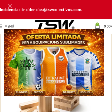
Incidencias: incidencias@tswcolectivos.com.
0
MENÚ
0,00