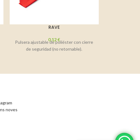
RAVE
0,12
€
Pulsera ajustable de poliéster con cierre
Lanyard de 
de seguridad (no retornable).
Compo
stagram
ons noves