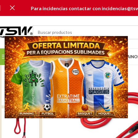
Para incidencias contactar con incidencias@ts
SELECCIONAR CATEGORÍA
SELECCIONA TU CLUB...
INICIO
CATÁLOGOS
MUSAI
NO