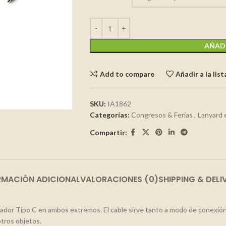
AÑADI
Add to compare
Añadir a la lis
SKU:
IA1862
Categorías:
Congresos & Ferias
,
Lanyard 
Compartir:
RMACIÓN ADICIONAL
VALORACIONES (0)
SHIPPING & DELI
gador Tipo C en ambos extremos. El cable sirve tanto a modo de conexión
tros objetos.