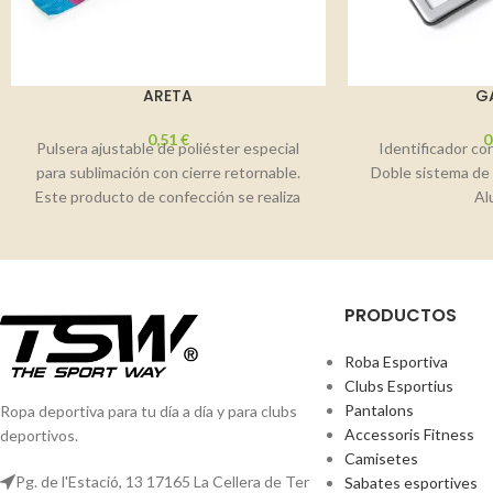
ARETA
G
0,51
€
0
Pulsera ajustable de poliéster especial
Identificador con
para sublimación con cierre retornable.
Doble sistema de 
Este producto de confección se realiza
Al
bajo pedido. Stock permanente.
PRODUCTOS
Roba Esportiva
Clubs Esportius
Pantalons
Ropa deportiva para tu día a día y para clubs
Accessoris Fitness
deportivos.
Camisetes
Pg. de l'Estació, 13 17165 La Cellera de Ter
Sabates esportives