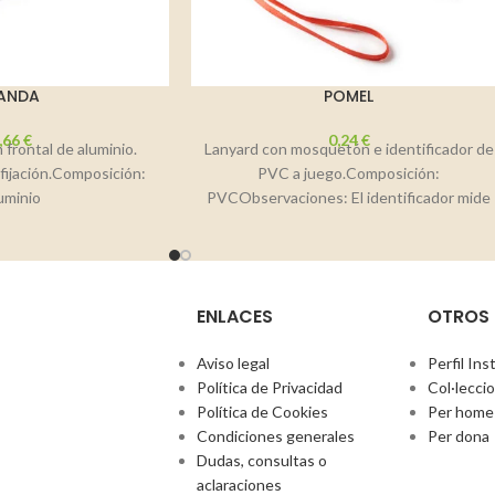
ANDA
POMEL
,66
€
0,24
€
 frontal de aluminio.
Lanyard con mosquetón e identificador de
fijación.Composición:
PVC a juego.Composición:
uminio
PVCObservaciones: El identificador mide
11×9,8cm. Interior: 10,5x8cm
ENLACES
OTROS
Aviso legal
Perfil In
Política de Privacidad
Col·lecci
Política de Cookies
Per home
Condiciones generales
Per dona
Dudas, consultas o
aclaraciones