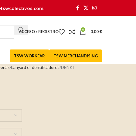
@tswcolectivos.com
.
0
ACCESO / REGISTRO
0,00
€
TSW WORKEAR
TSW MERCHANDISING
erias
Lanyard e Identificadores
DENKI