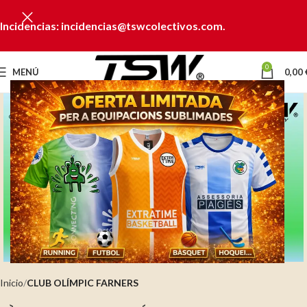
Incidencias: incidencias@tswcolectivos.com.
0
MENÚ
0,00
Clic para ampliar
Inicio
CLUB OLÍMPIC FARNERS