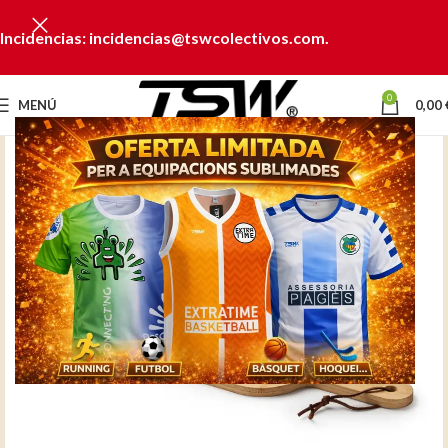
Incidencias: incidencias@tswcolectivos.com.
0
MENÚ
0,00