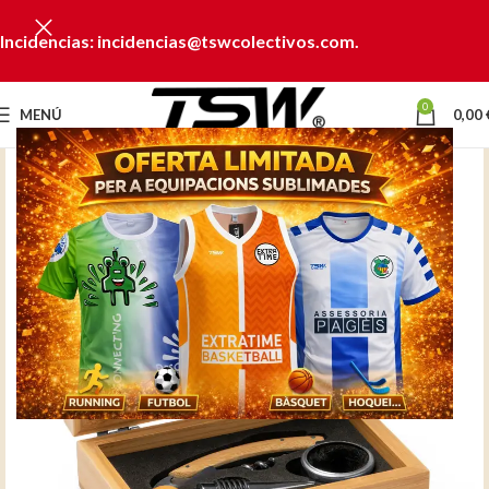
Incidencias: incidencias@tswcolectivos.com.
0
MENÚ
0,00