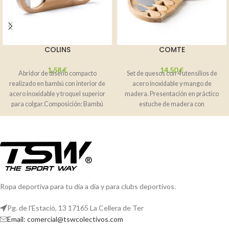
COLINS
COMTE
1,58
€
14,50
€
Abridor de diseño compacto
Set de quesos con 4 utensilios de
realizado en bambú con interior de
acero inoxidable y mango de
acero inoxidable y troquel superior
madera. Presentación en práctico
para colgar.Composición: Bambú
estuche de madera con
natural.Observaciones: Al
Ropa deportiva para tu día a día y para clubs deportivos.
Pg. de l'Estació, 13 17165 La Cellera de Ter
Email: comercial@tswcolectivos.com