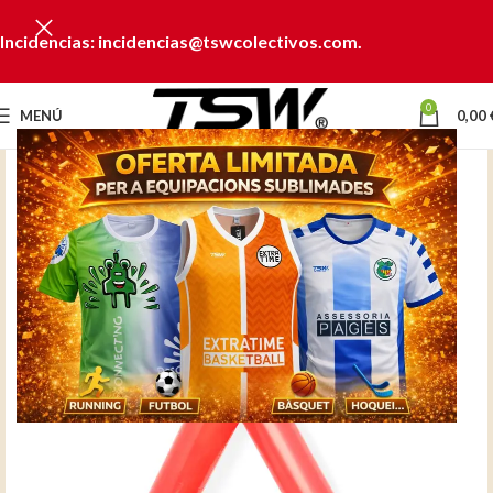
Incidencias: incidencias@tswcolectivos.com.
0
MENÚ
0,00