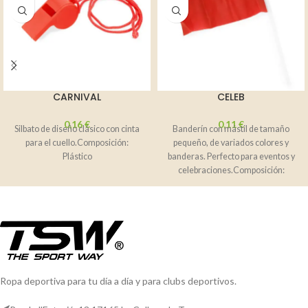
CARNIVAL
CELEB
0,16
€
0,11
€
Silbato de diseño clásico con cinta
Banderín con mástil de tamaño
para el cuello.Composición:
pequeño, de variados colores y
Plástico
banderas. Perfecto para eventos y
celebraciones.Composición:
Poliéster 170T (50
g/m²).Observaciones:
Ropa deportiva para tu día a día y para clubs deportivos.