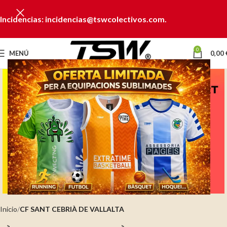
Incidencias: incidencias@tswcolectivos.com.
0
MENÚ
0,00
Clic para ampliar
Inicio
CF SANT CEBRIÀ DE VALLALTA