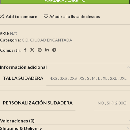
AÑADIR AL CARRITO
Add to compare
Añadir a la lista de deseos
SKU:
N/D
Categoría:
C.D. CIUDAD ENCANTADA
Compartir:
Información adicional
TALLA SUDADERA
4XS
,
3XS
,
2XS
,
XS
,
S
,
M
,
L
,
XL
,
2XL
,
3XL
PERSONALIZACIÓN SUDADERA
NO
,
SI (+2,00€)
Valoraciones (0)
Shipping & Delivery