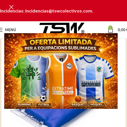
Incidencias: incidencias@tswcolectivos.com.
0
MENÚ
0,00