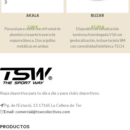
AKALA
BLIZAR
2,00
€
47,00
€
Parasol para coche con el frontal de
Dispositivo de señalización
aluminio y la parte trasera de
luminosa homologada V16 con
espuma blanca. Dos argollas
geolocalización, incluye tarjeta SIM
metálicas en ambas
con conectividad telefónica TECH.
Dispone de luz LED de
Ropa deportiva para tu día a día y para clubs deportivos.
Pg. de l'Estació, 13 17165 La Cellera de Ter
Email: comercial@tswcolectivos.com
PRODUCTOS