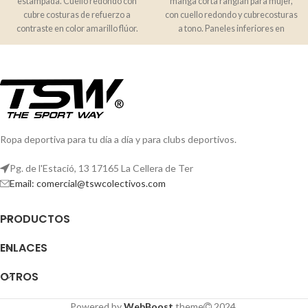
estampada. Cuello redondo con
manga corta ranglán para mujer,
cubre costuras de refuerzo a
con cuello redondo y cubrecosturas
contraste en color amarillo flúor.
a tono. Paneles inferiores en
Paneles
mangas.
Ropa deportiva para tu día a día y para clubs deportivos.
Pg. de l'Estació, 13 17165 La Cellera de Ter
Email: comercial@tswcolectivos.com
PRODUCTOS
ENLACES
OTROS
Powered by
WebBoost
theme
2024.