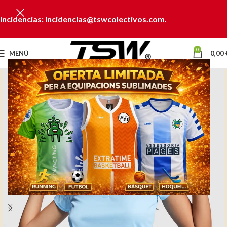
Incidencias: incidencias@tswcolectivos.com.
0
MENÚ
0,00