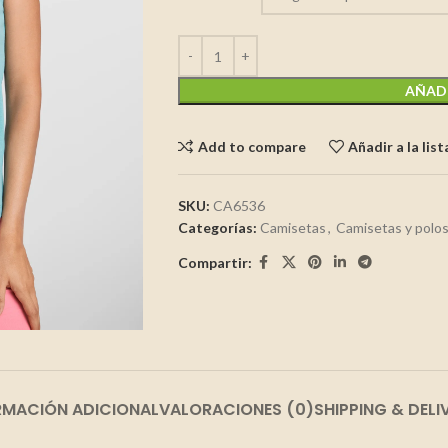
AÑADI
Add to compare
Añadir a la lis
SKU:
CA6536
Categorías:
Camisetas
,
Camisetas y polo
Compartir:
RMACIÓN ADICIONAL
VALORACIONES (0)
SHIPPING & DELI