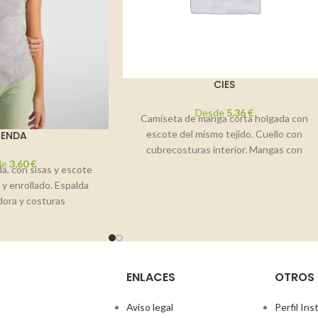
CIES
Desde
5,36
€
Camiseta de manga corta holgada con
escote del mismo tejido. Cuello con
RENDA
cubrecosturas interior. Mangas con
de
3,60
€
dobladillo asegurado. Costuras laterales.
a, con sisas y escote
 y enrollado. Espalda
dora y costuras
ición: 100% algodón,
to liso,
ENLACES
OTROS
Aviso legal
Perfil In