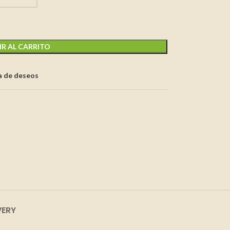
R AL CARRITO
ta de deseos
s
VERY