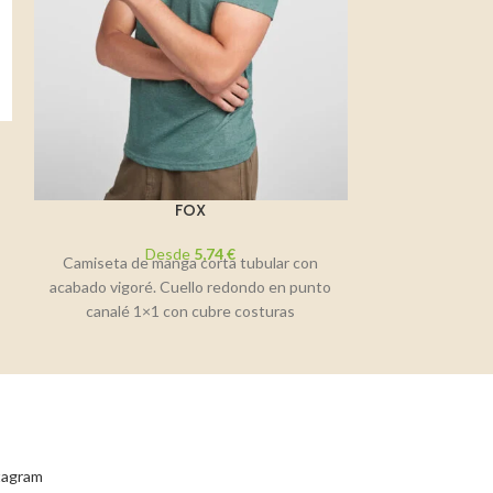
FOX
G
Desde
5,74
€
D
Camiseta de manga corta tubular con
Camiseta d
acabado vigoré. Cuello redondo en punto
redondo, ri
canalé 1×1 con cubre costuras
Costuras later
interior.Composición: 65% poliéster
Composición: 1
stagram