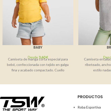
BABY
B
Desde
3,60
€
Des
Camiseta de manga corta especial para
Camiseta entallad
bebé, confeccionada con tejido en galga
ribeteado, ancho
fina y acabado compactado. Cuello
estilo nada
redondo y apertura
laterales.Compos
pun
PRODUCTOS
Roba Esportiva