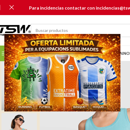
Para incidencias contactar con incidencias@ts
SELECCIONAR CATEGORÍA
SELECCIONA TU CLUB...
INICIO
CATÁLOGOS
MUSAI
NO