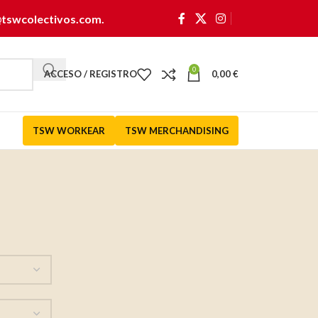
@tswcolectivos.com
.
0
ACCESO / REGISTRO
0,00
€
TSW WORKEAR
TSW MERCHANDISING