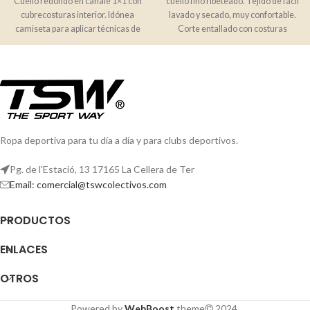
Cuello redondo en canalé 1×1 con
cuello fino ribeteado. Tejido de fácil
cubrecosturas interior. Idónea
lavado y secado, muy confortable.
camiseta para aplicar técnicas de
Corte entallado con costuras
impresión.
Ropa deportiva para tu día a día y para clubs deportivos.
Pg. de l'Estació, 13 17165 La Cellera de Ter
Email: comercial@tswcolectivos.com
PRODUCTOS
ENLACES
OTROS
Powered by
WebBoost
theme
2024.