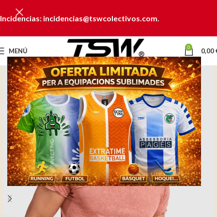
Incidencias: incidencias@tswcolectivos.com.
0
MENÚ
0,00