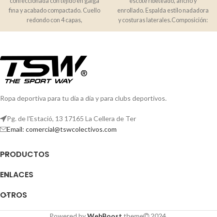
confeccionada con tejido en galga
escote ribeteado, ancho y
fina y acabado compactado. Cuello
enrollado. Espalda estilo nadadora
redondo con 4 capas,
y costuras laterales.Composición:
cubrecosturas reforzado
100% algodón, punto liso,
Ropa deportiva para tu día a día y para clubs deportivos.
Pg. de l'Estació, 13 17165 La Cellera de Ter
Email: comercial@tswcolectivos.com
PRODUCTOS
ENLACES
OTROS
Powered by
WebBoost
theme
2024.