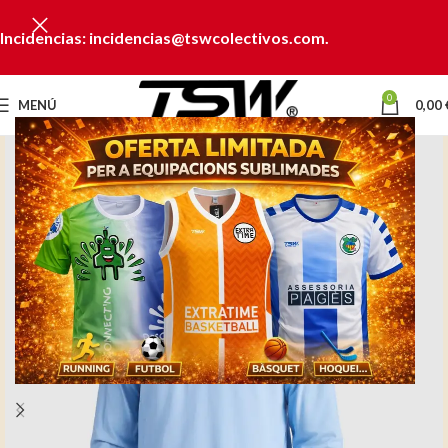
Incidencias: incidencias@tswcolectivos.com.
0
MENÚ
0,00