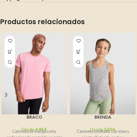
Productos relacionados
BRACO
BRENDA
Desde
4,44
€
Desde
3,60
€
Camiseta de manga corta,
Camiseta entallada, con sisas y