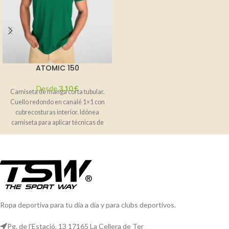
apertura
ATOMIC 150
Desde
3,10
€
Camiseta de manga corta tubular.
Cuello redondo en canalé 1×1 con
cubrecosturas interior. Idónea
camiseta para aplicar técnicas de
impresión.
Ropa deportiva para tu día a día y para clubs deportivos.
Pg. de l'Estació, 13 17165 La Cellera de Ter