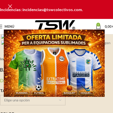
Incidencias: incidencias@tswcolectivos.com.
0
MENÚ
0,00
Clic para ampliar
Inicio
Camisetas y polos
Camisetas
BABY L/S
Desde
3,12
€
TALLA