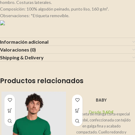
hombro. Costuras laterales.
Composición: 100% algodón peinado, punto liso, 160 g/m².
Observaciones: *Etiqueta removible.
Información adicional
Valoraciones (0)
Shipping & Delivery
Productos relacionados
BABY
Desde
3,60
€
Camiseta de manga corta especial
para bebé, confeccionada con tejido
en galga fina y acabado
compactado. Cuello redondo y