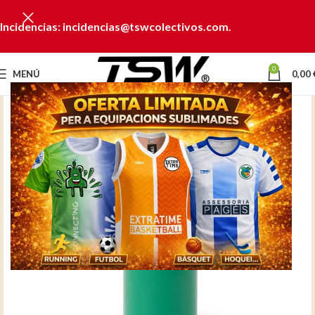
Incidencias: incidencias@tswcolectivos.com.
0
MENÚ
0,00