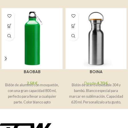
BAOBAB
BOINA
2,58
€
Desde
4,70
€
Bidón de aluminio con mosquetón,
Bidón de acero inoxidable 304 y
con una gran capacidad 800 ml,
bambú. Blanco especial para
perfecto para llevar a cualquier
marcar en sublimación. Capacidad
parte. Color blanco apto
620 ml. Personalízalo a tu gusto,