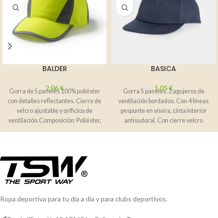
BALDER
BASICA
2,06
€
1,05
€
Gorra de 5 paneles 100% poliéster
Gorra 5 paneles. 2 agujeros de
con detalles reflectantes. Cierre de
ventilación bordados. Con 4 líneas
velcro ajustable y orificios de
pespunte en visera, cinta interior
ventilación.Composición: Poliéster,
antisudoral. Con cierre velcro
180 g/m²Observaciones:
Ropa deportiva para tu día a día y para clubs deportivos.