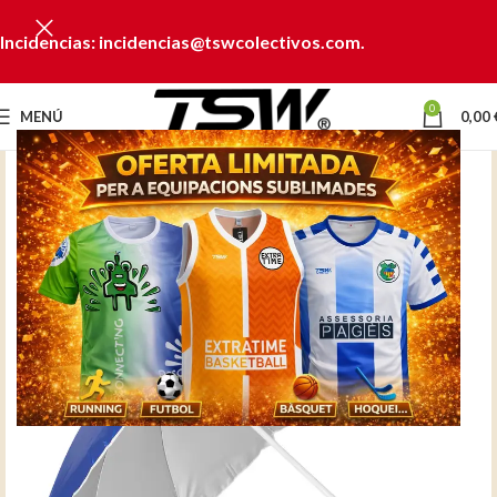
Incidencias: incidencias@tswcolectivos.com.
0
MENÚ
0,00