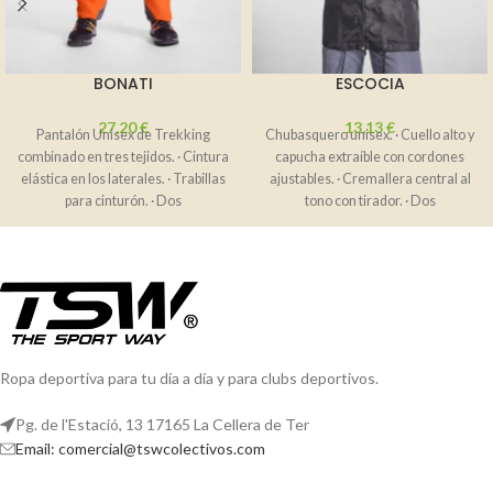
BONATI
ESCOCIA
27,20
€
13,13
€
Pantalón Unisex de Trekking
Chubasquero unisex. · Cuello alto y
combinado en tres tejidos. · Cintura
capucha extraíble con cordones
elástica en los laterales. · Trabillas
ajustables. · Cremallera central al
para cinturón. · Dos
tono con tirador. · Dos
Ropa deportiva para tu día a día y para clubs deportivos.
Pg. de l'Estació, 13 17165 La Cellera de Ter
Email: comercial@tswcolectivos.com