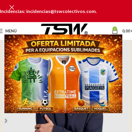
Incidencias: incidencias@tswcolectivos.com.
0
MENÚ
0,00