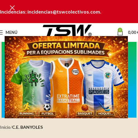
Incidencias: incidencias@tswcolectivos.com.
0
MENÚ
0,00
Clic para ampliar
Inicio
C.E. BANYOLES