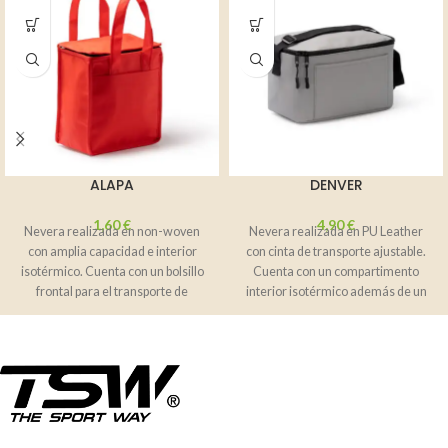
ALAPA
DENVER
1,60
€
4,90
€
Nevera realizada en non-woven
Nevera realizada en PU Leather
con amplia capacidad e interior
con cinta de transporte ajustable.
isotérmico. Cuenta con un bolsillo
Cuenta con un compartimento
frontal para el transporte de
interior isotérmico además de un
elementos
práctico