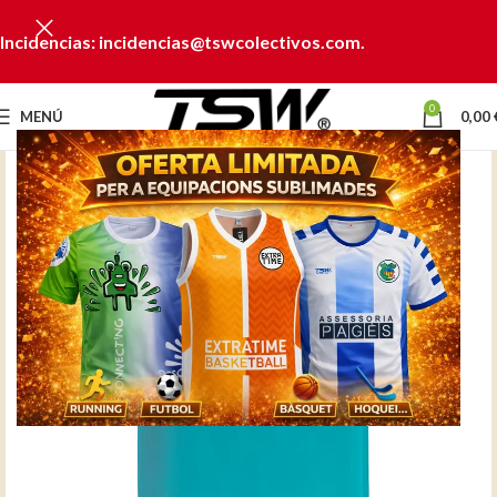
Incidencias: incidencias@tswcolectivos.com.
0
MENÚ
0,00