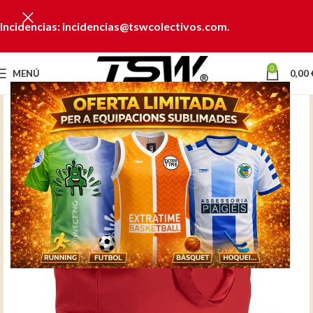
Incidencias: incidencias@tswcolectivos.com.
0
MENÚ
0,00