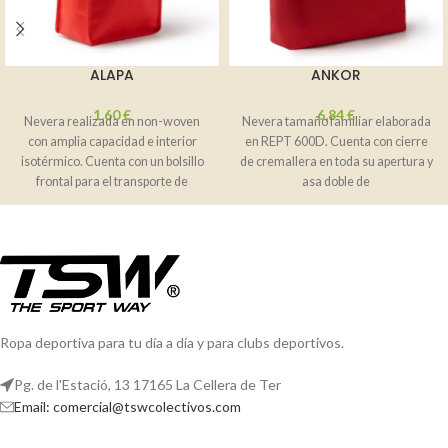
ALAPA
ANKOR
1,60
€
6,84
€
Nevera realizada en non-woven
Nevera tamaño familiar elaborada
con amplia capacidad e interior
en REPT 600D. Cuenta con cierre
isotérmico. Cuenta con un bolsillo
de cremallera en toda su apertura y
frontal para el transporte de
asa doble de
elementos
Ropa deportiva para tu día a día y para clubs deportivos.
Pg. de l'Estació, 13 17165 La Cellera de Ter
Email: comercial@tswcolectivos.com