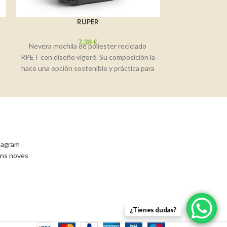
RUPER
7,38
€
Nevera mochila de poliester reciclado
Nevera extensib
e
RPET con diseño vigoré. Su composición la
RPET de fácil
hace una opción sostenible y práctica para
compartimento
el
isoté
stagram
ons noves
¿Tienes dudas?