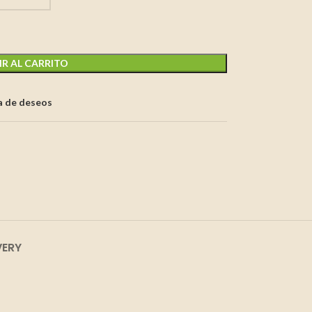
R AL CARRITO
ta de deseos
VERY