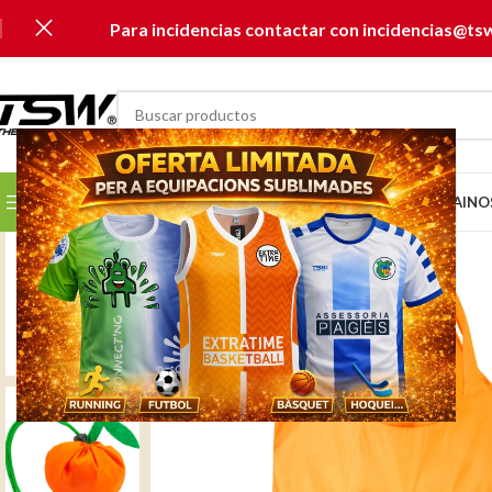
Para incidencias contactar con incidencias@ts
SELECCIONAR CATEGORÍA
SELECCIONA TU CLUB...
INICIO
CATÁLOGOS
MUSAI
NO