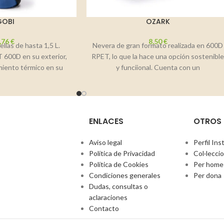
GOBI
OZARK
,76
€
8,50
€
llas de hasta 1,5 L.
Nevera de gran formato realizada en 600D
 600D en su exterior,
RPET, lo que la hace una opción sostenibl
miento térmico en su
y funciional. Cuenta con un
ENLACES
OTROS
Aviso legal
Perfil In
Política de Privacidad
Col·lecci
Política de Cookies
Per home
Condiciones generales
Per dona
Dudas, consultas o
aclaraciones
Contacto