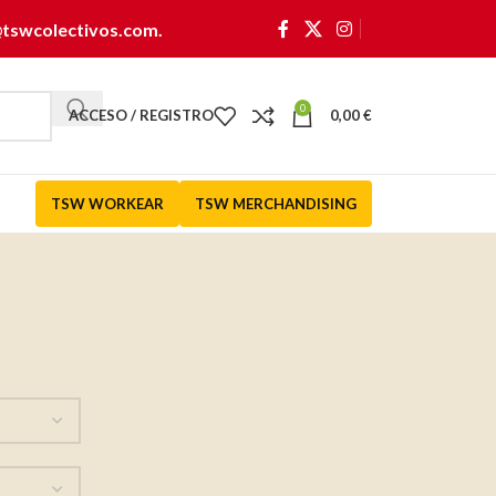
@tswcolectivos.com
.
0
ACCESO / REGISTRO
0,00
€
TSW WORKEAR
TSW MERCHANDISING