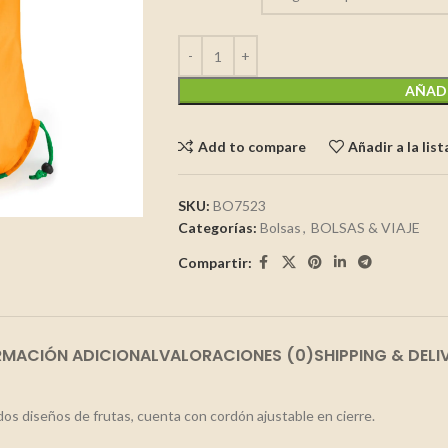
AÑADI
Add to compare
Añadir a la lis
SKU:
BO7523
Categorías:
Bolsas
,
BOLSAS & VIAJE
Compartir:
RMACIÓN ADICIONAL
VALORACIONES (0)
SHIPPING & DELI
dos diseños de frutas, cuenta con cordón ajustable en cierre.