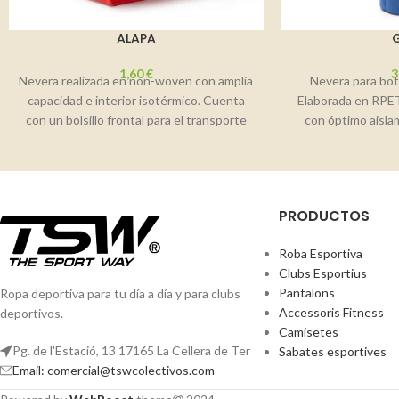
ALAPA
1,60
€
3
Nevera realizada en non-woven con amplia
Nevera para bote
capacidad e interior isotérmico. Cuenta
Elaborada en RPET
con un bolsillo frontal para el transporte
con óptimo aisla
de elementos
PRODUCTOS
Roba Esportiva
Clubs Esportius
Pantalons
Ropa deportiva para tu día a día y para clubs
Accessoris Fitness
deportivos.
Camisetes
Pg. de l'Estació, 13 17165 La Cellera de Ter
Sabates esportives
Email: comercial@tswcolectivos.com