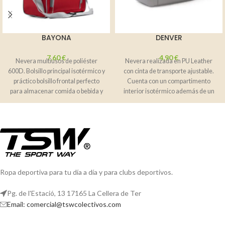
BAYONA
DENVER
7,60
€
4,90
€
Nevera multiusos de poliéster
Nevera realizada en PU Leather
600D. Bolsillo principal isotérmico y
con cinta de transporte ajustable.
práctico bolsillo frontal perfecto
Cuenta con un compartimento
para almacenar comida o bebida y
interior isotérmico además de un
mantener
práctico
Ropa deportiva para tu día a día y para clubs deportivos.
Pg. de l'Estació, 13 17165 La Cellera de Ter
Email: comercial@tswcolectivos.com