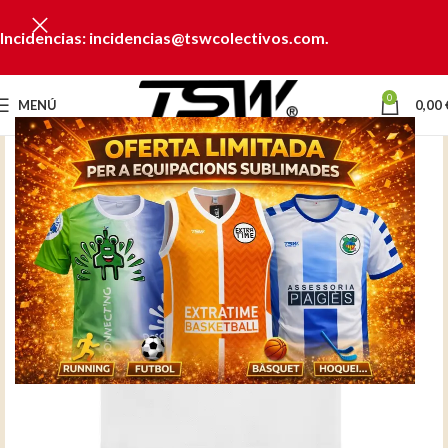
Incidencias: incidencias@tswcolectivos.com.
0
MENÚ
0,00