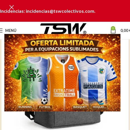
Incidencias: incidencias@tswcolectivos.com.
0
MENÚ
0,00