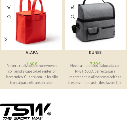
ALAPA
KUNES
1,60
€
7,30
€
Nevera realizada en non-woven
Nevera multiusos elaborada con
con amplia capacidad e interior
RPET 600D, perfecta para
isotérmico. Cuenta con un bolsillo
mantener tus alimentos y bebidas
frontal para el transporte de
frescos mientras te desplazas. Con
elementos
compartimentos interiores